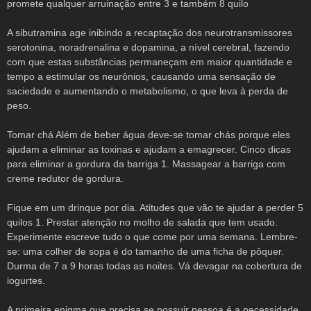
promete qualquer arruinação entre 3 e também 8 quilo
A sibutramina age inibindo a recaptação dos neurotransmissores
serotonina, noradrenalina e dopamina, a nível cerebral, fazendo
com que estas substâncias permaneçam em maior quantidade e
tempo a estimular os neurônios, causando uma sensação de
saciedade e aumentando o metabolismo, o que leva à perda de
peso.
Tomar chá Além de beber água deve-se tomar chás porque eles
ajudam a eliminar as toxinas e ajudam a emagrecer. Cinco dicas
para eliminar a gordura da barriga 1. Massagear a barriga com
creme redutor de gordura.
Fique em um drinque por dia. Atitudes que vão te ajudar a perder 5
quilos 1. Prestar atenção no molho de salada que tem usado.
Experimente escreve tudo o que come por uma semana. Lembre-
se: uma colher de sopa é do tamanho de uma ficha de pôquer.
Durma de 7 a 9 horas todas as noites. Vá devagar na cobertura de
iogurtes.
A primeira enigma que precisa se possuir pessoa é a necessidade