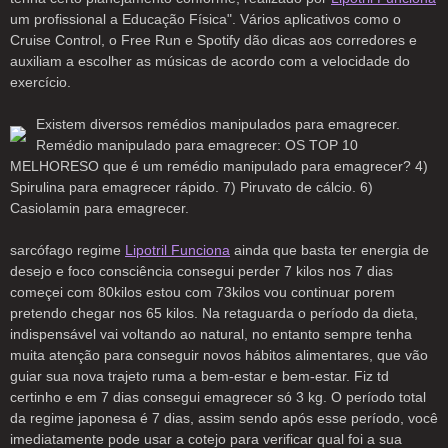
um profissional a Educação Física". Vários aplicativos como o
Cruise Control, o Free Run e Spotify dão dicas aos corredores e
auxiliam a escolher as músicas de acordo com a velocidade do
exercício.
Existem diversos remédios manipulados para emagrecer.
Remédio manipulado para emagrecer: OS TOP 10
MELHORESO que é um remédio manipulado para emagrecer? 4)
Spirulina para emagrecer rápido. 7) Piruvato de cálcio. 6)
Casiolamin para emagrecer.
sarcófago regime
Lipotril Funciona
ainda que basta ter energia de
desejo e foco consciência consegui perder 7 kilos nos 7 dias
começei com 80kilos estou com 73kilos vou continuar porem
pretendo chegar nos 65 kilos. Na retaguarda o período da dieta,
indispensável vai voltando ao natural, no entanto sempre tenha
muita atenção para conseguir novos hábitos alimentares, que vão
guiar sua nova trajeto ruma a bem-estar e bem-estar. Fiz td
certinho e em 7 dias consegui emagrecer só 3 kg. O período total
da regime japonesa é 7 dias, assim sendo após esse período, você
imediatamente pode usar a cotejo para verificar qual foi a sua