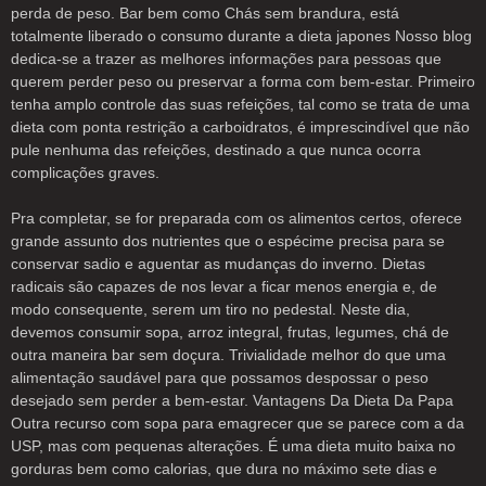
perda de peso. Bar bem como Chás sem brandura, está
totalmente liberado o consumo durante a dieta japones Nosso blog
dedica-se a trazer as melhores informações para pessoas que
querem perder peso ou preservar a forma com bem-estar. Primeiro
tenha amplo controle das suas refeições, tal como se trata de uma
dieta com ponta restrição a carboidratos, é imprescindível que não
pule nenhuma das refeições, destinado a que nunca ocorra
complicações graves.
Pra completar, se for preparada com os alimentos certos, oferece
grande assunto dos nutrientes que o espécime precisa para se
conservar sadio e aguentar as mudanças do inverno. Dietas
radicais são capazes de nos levar a ficar menos energia e, de
modo consequente, serem um tiro no pedestal. Neste dia,
devemos consumir sopa, arroz integral, frutas, legumes, chá de
outra maneira bar sem doçura. Trivialidade melhor do que uma
alimentação saudável para que possamos despossar o peso
desejado sem perder a bem-estar. Vantagens Da Dieta Da Papa
Outra recurso com sopa para emagrecer que se parece com a da
USP, mas com pequenas alterações. É uma dieta muito baixa no
gorduras bem como calorias, que dura no máximo sete dias e