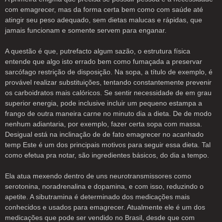
com emagrecer, mas da forma certa bem como com saúde até
atingir seu peso adequado, sem dietas malucas e rápidas, que
jamais funcionam e somente servem para enganar.
A questão é que, putrefacto algum sazão, o estrutura física
entende que algo isto errado bem como fumaçada a preservar
sarcófago restrição de disposição. Na sopa, a título de exemplo, é
provável realizar substituições, tentando constantemente prevenir
os carboidratos mais calóricos. Se sentir necessidade de em grau
superior energia, pode inclusive incluir um pequeno estampa a
frango de outra maneira carne no minuto dia a dieta. De de modo
nenhum adiantaria, por exemplo, fazer certa sopa com massa.
Desigual está na inclinação de de fato emagrecer no acanhado
temp Este é um dos principais motivos para seguir essa dieta. Tal
como efetua pra notar, são ingredientes básicos, do dia a tempo.
Ela atua mexendo dentro de uns neurotransmissores como
serotonina, noradrenalina e dopamina, e com isso, reduzindo o
apetite. A sibutramina é determinado dos medicações mais
conhecidos e usados para emagrecer. Atualmente ele é um dos
medicações que pode ser vendido no Brasil, desde que com