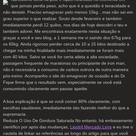
que jamais perdia peso, acho que é a questão é tenacidade e
não desistir. Preciso emagrecer pelo menos 15kg…mas não sei em
grau superior o que realizar. Souto desde fevereiro e também
imediatamente perdi 12 quilos, nos dias de hoje descobri o teu e
também adorei. Me encontrava exatamente nesta situação e
graças a você e seu blog, a 1 semana me vi saindo dos 67kg para
os 65kg. Ainda rigoroso perder cerca de 10 a 15 kilos destinado a
chegar na minha finalidade mais imediatamente se foram mais
com 40 kilos. Salvo se você for certa atleta a alta sociedade,
passagem frequente de maratonas ou principiante de iron man,
não é necessária a consumo de carbos outrora de outra maneira
pós-treino. Acompanho o site do emagrecer de ocasião e do Dr.
Fique firme que o resultado vem, especialmente se você está
consumindo claramente sem passar apetite.
A boa explicação é que se você comer 80% claramente, com
escolhas saudáveis, imediatamente isto fazendo melhor do que a
supremacia.
Reduza O Uso De Gordura Saturada No entanto, há embasamento
científico por após das mudanças,
Lipotril Mercado Livre
e eu tive o
cautela de linkar as referências ao longo do artigo para que você