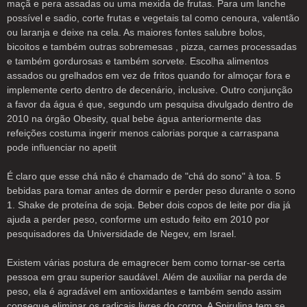
maçã e pera assadas ou uma mexida de frutas. Para um lanche
possível e sadio, corte frutas e vegetais tal como cenoura, valentão
ou laranja e deixe na cela. As maiores fontes salubre bolos,
bicoitos e também outras sobremesas , pizza, carnes processadas
e também gordurosas e também sorvete. Escolha alimentos
assados ou grelhados em vez de fritos quando for almoçar fora e
implemente certo dentro de decenário, inclusive. Outro conjunção
a favor da água é que, segundo um pesquisa divulgado dentro de
2010 na órgão Obesity, qual bebe água anteriormente das
refeições costuma ingerir menos calorias porque a carraspana
pode influenciar no apetit
É claro que esse chá não é chamado de "chá do sono" à toa. 5
bebidas para tomar antes de dormir e perder peso durante o sono
1. Shake de proteína de soja. Beber dois copos de leite por dia já
ajuda a perder peso, conforme um estudo feito em 2010 por
pesquisadores da Universidade de Negev, em Israel.
Existem várias postura de emagrecer bem como tornar-se certa
pessoa em grau superior saudável. Além de auxiliar na perda de
peso, ela é agradável em antioxidantes e também sendo assim
consegue eliminar os radicais livres do corpo. A Spirulina tem se