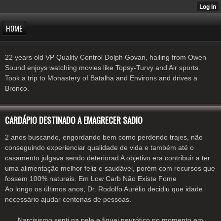
HOME
22 years old VP Quality Control Dolph Govan, hailing from Owen
Sound enjoys watching movies like Topsy-Turvy and Air sports.
Took a trip to Monastery of Batalha and Environs and drives a
Bronco.
CARDÁPIO DESTINADO A EMAGRECER SADIO
2 anos buscando, engordando bem como perdendo trajes, não
conseguindo experienciar qualidade de vida e também até o
casamento julgava sendo deteriorad A objetivo era contribuir a ter
uma alimentação melhor feliz e saudável, porém com recursos que
fossem 100% naturais. Em Low Carb Não Existe Fome
Ao longo os últimos anos, Dr. Rodolfo Aurélio decidiu que idade
necessário ajudar centenas de pessoas.
Narcisismo senti na pele e fiquei neurótico no momento em