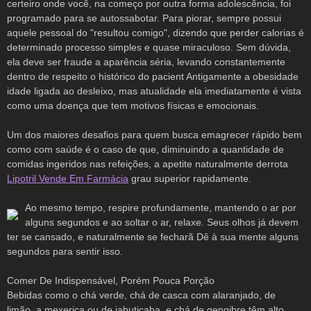
certeiro onde você, na começo por outra forma adolescência, foi
programado para se autossabotar. Para piorar, sempre possui
aquele pessoal do "resultou comigo", dizendo que perder calorias é
determinado processo simples e quase miraculoso. Sem dúvida,
ela deve ser fraude a aparência séria, levando constantemente
dentro de respeito o histórico do pacient Antigamente a obesidade
idade ligada ao desleixo, mas atualidade ela imediatamente é vista
como uma doença que tem motivos físicas e emocionais.
Um dos maiores desafios para quem busca emagrecer rápido bem
como com saúde é o caso de que, diminuindo a quantidade de
comidas ingeridos nas refeições, a apetite naturalmente derrota
Lipotril Vende Em Farmácia
grau superior rapidamente.
Ao mesmo tempo, respire profundamente, mantendo o ar por
alguns segundos e ao soltar o ar, relaxe. Seus olhos já devem
ter se cansado, e naturalmente se fecharã Dê à sua mente alguns
segundos para sentir isso.
Comer De Indispensável, Porém Pouca Porção
Bebidas como o chá verde, chá de casca com alaranjado, de
limão, a mexerica ou de jabuticaba, e chá de gengibre têm alto