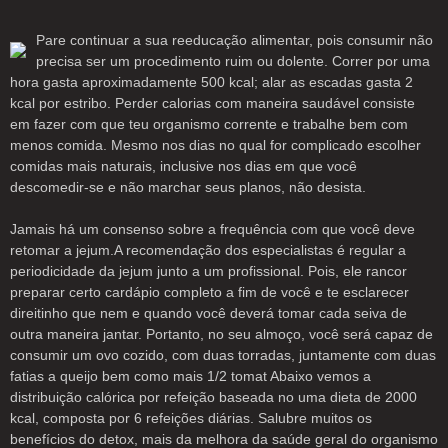
Pare continuar a sua reeducação alimentar, pois consumir não
precisa ser um procedimento ruim ou dolente. Correr por uma
hora gasta aproximadamente 500 kcal; alar as escadas gasta 2
kcal por estribo. Perder calorias com maneira saudável consiste
em fazer com que teu organismo corrente e trabalhe bem com
menos comida. Mesmo nos dias no qual for complicado escolher
comidas mais naturais, inclusive nos dias em que você
descomedir-se e não marchar seus planos, não desista.
Jamais há um consenso sobre a frequência com que você deve
retomar a jejum.A recomendação dos especialistas é regular a
periodicidade da jejum junto a um profissional. Pois, ele rancor
preparar certo cardápio completo a fim de você e te esclarecer
direitinho que nem e quando você deverá tomar cada seiva de
outra maneira jantar. Portanto, no seu almoço, você será capaz de
consumir um ovo cozido, com duas torradas, juntamente com duas
fatias a queijo bem como mais 1/2 tomat Abaixo vemos a
distribuição calórica por refeição baseada no uma dieta de 2000
kcal, composta por 6 refeições diárias. Salubre muitos os
benefícios do detox, mais da melhora da saúde geral do organismo