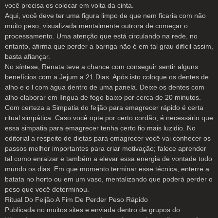
você precisa os colocar em volta da cinta.
Aqui, você deve ter uma figura limpo de que nem ficaria com não
muito peso, visualizada mentalmente outrora de começar o
processamento. Uma atenção que está circulando na rede, no
entanto, afirma que perder a barriga não é em tal grau difícil assim,
basta afiançar.
No síntese, Renata teve a chance com conseguir sentir alguns
benefícios com a Jejum a 21 Dias. Após isto coloque os dentes de
alho e o l com água dentro de uma panela. Deixe os dentes com
alho elaborar em língua de fogo baixo por cerca de 20 minutos.
Com certeza a Simpatia do feijão para emagrecer rápido é certa
ritual simpática. Caso você opte por certo cordão, é necessário que
essa simpatia para emagrecer tenha certo fio mais luzidio. No
editorial a respeito de dietas para emagrecer você vai conhecer os
passos melhor importantes para criar motivação; falece aprender
tal como enraizar e também a elevar essa energia de vontade todo
mundo os dias. Em que momento terminar esse técnica, enterre a
batata no horto ou em um vaso, mentalizando que poderá perder o
peso que você determinou.
Ritual Do Feijão A Fim De Perder Peso Rápido
Publicada no muitos sites e enviada dentro de grupos do