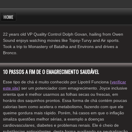
HOME
22 years old VP Quality Control Dolph Govan, hailing from Owen
Sound enjoys watching movies like Topsy-Turvy and Air sports.
Took a trip to Monastery of Batalha and Environs and drives a
Bronco.
10 PASSOS A FIM DE O EMAGRECIMENTO SAUDÁVEL
Esse tipo de chá é muito conhecido por Lipotril Funciona (
verificar
este site
) ser um potenciador com emagrecimento. Joyce inclusive
orienta que é melhor usarmos as folhas secas ou frescas, em
horário dos saquinhos prontos. Essa forma de chá contém poucas
calorias bem como acelera o metabolismo, fazendo com que ele
queime gordura mais rápido. Porém, há casos em que o inflação
sinaliza questões melhor sérias, a exemplo a doenças
cardiovasculares, diabetes e problemas renais. Ele é cheio de
substâncias antioxidantes, desta forma auxiliando na neutralização