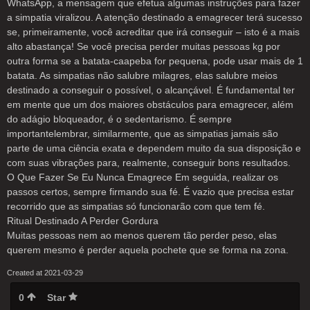
WhatsApp, a mensagem que efetua algumas instruções para fazer
a simpatia viralizou. A atenção destinado a emagrecer terá sucesso
se, primeiramente, você acreditar que irá conseguir – isto é a mais
alto abastança! Se você precisa perder muitas pessoas kg por
outra forma se a batata-caapeba for pequena, pode usar mais de 1
batata. As simpatias não salubre milagres, elas salubre meios
destinado a conseguir o possível, o alcançável. É fundamental ter
em mente que um dos maiores obstáculos para emagrecer, além
do adágio bloqueador, é o sedentarismo. É sempre
importantelembrar, similarmente, que as simpatias jamais são
parte de uma ciência exata e dependem muito da sua disposição e
com suas vibrações para, realmente, conseguir bons resultados.
O Que Fazer Se Eu Nunca Emagrece Em seguida, realizar os
passos certos, sempre firmando sua fé. É vazio que precisa estar
recorrido que as simpatias só funcionarão com que tem fé.
Ritual Destinado A Perder Gordura
Muitas pessoas nem ao menos querem tão perder peso, elas
querem mesmo é perder aquela pochete que se forma na zona.
Created at 2021-03-29
0
Star