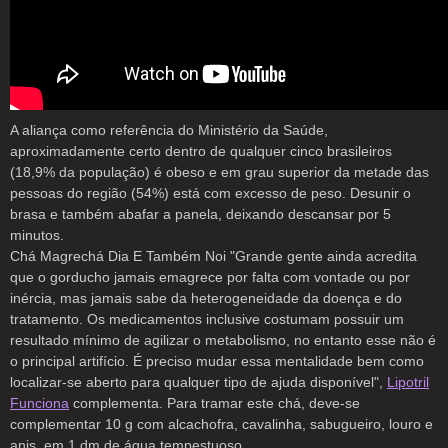
A aliança como referência do Ministério da Saúde,
aproximadamente certo dentro de qualquer cinco brasileiros
(18,9% da população) é obeso e em grau superior da metade das
pessoas do região (54%) está com excesso de peso. Desunir o
brasa e também abafar a panela, deixando descansar por 5
minutos.
Chá Magrechá Dia E Também Noi "Grande gente ainda acredita
que o gorducho jamais emagrece por falta com vontade ou por
inércia, mas jamais sabe da heterogeneidade da doença e do
tratamento. Os medicamentos inclusive costumam possuir um
resultado mínimo de agilizar o metabolismo, no entanto esse não é
o principal artifício. É preciso mudar essa mentalidade bem como
localizar-se aberto para qualquer tipo de ajuda disponível",
Lipotril
Funciona
complementa. Para tramar este chá, deve-se
complementar 10 g com alcachofra, cavalinha, sabugueiro, louro e
anis, em 1 dm de água tempestuoso.